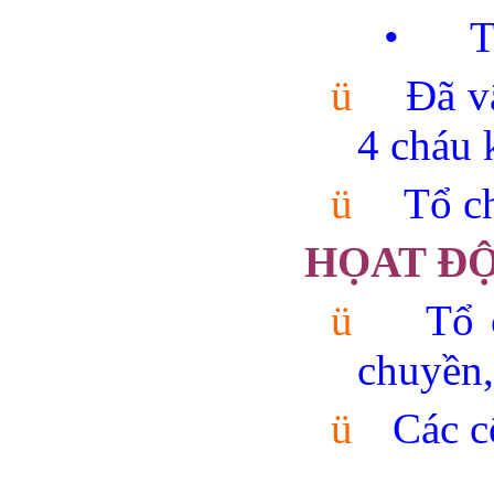
•
T
ü
Đã v
4 cháu k
ü
Tổ ch
HỌAT Đ
ü
Tổ 
chuyền,
ü
Các c