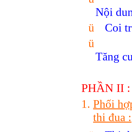
Nội dun
ü
Coi t
ü
Tăng cư
PHẦN II
Phối hợ
thi đua :