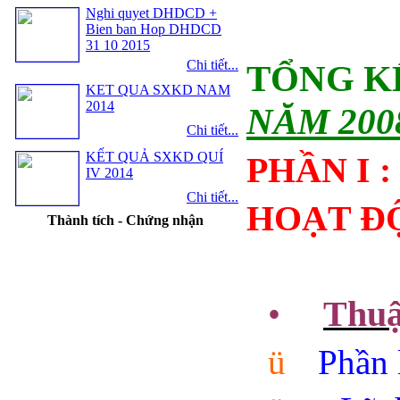
Nghi quyet DHDCD +
Bien ban Hop DHDCD
31 10 2015
Chi tiết...
TỔNG K
KET QUA SXKD NAM
2014
NĂM 200
Chi tiết...
KẾT QUẢ SXKD QUÍ
PHẦN I 
IV 2014
Chi tiết...
HOẠT Đ
Thành tích - Chứng nhận
•
Thuậ
ü
Phần 