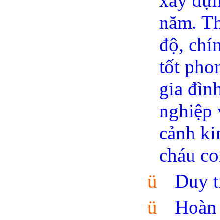
xây dựn
năm. Th
độ, chí
tốt pho
gia đìn
nghiệp 
cảnh ki
cháu c
ü
Duy t
ü
Hoàn 