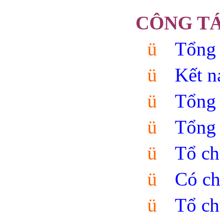
CÔNG T
ü
Tổng 
ü
Kết 
ü
Tổng 
ü
Tổng 
ü
Tổ ch
ü
Có ch
ü
Tổ c