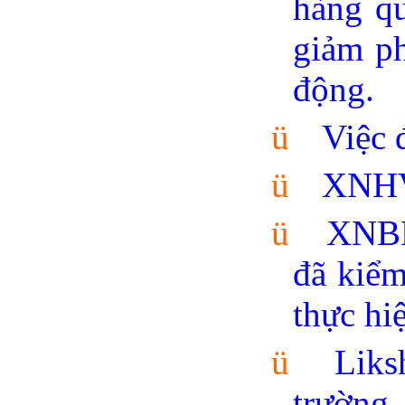
hàng qu
giảm p
động.
ü
Việc 
ü
XNHV 
ü
XNBB 
đã kiểm
thực hi
ü
Liks
trường,