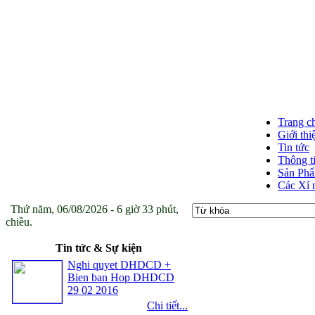
Trang c
Giới thi
Tin tức
Thông t
Sản Ph
Các Xí 
Thứ năm, 06/08/2026 - 6 giờ 33 phút,
chiều.
Tin tức & Sự kiện
Nghi quyet DHDCD +
Bien ban Hop DHDCD
29 02 2016
Chi tiết...