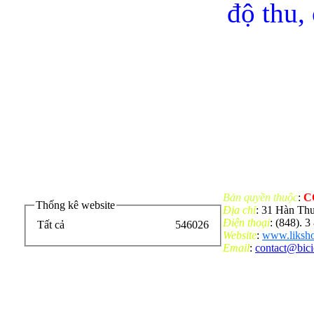
độ thu,
Bản quyền thuộc
:
C
Thống kê website
Địa chỉ
: 31 Hàn Th
Điện thoại
: (848). 
Tất cả
546026
Website
:
www.liksho
Email
:
contact@bic