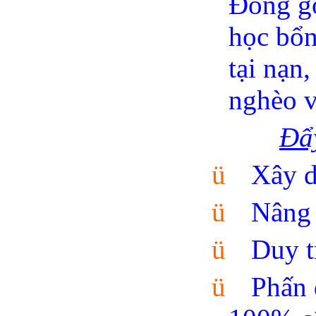
Đóng gó
học bổn
tại nạn
nghèo 
Đẩy
ü
Xây d
ü
Nâng 
ü
Duy t
ü
Phấn 