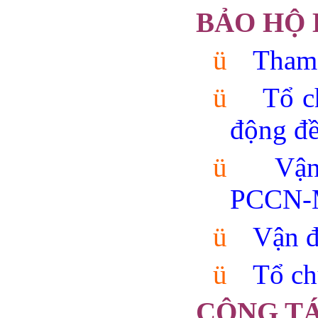
BẢO HỘ
ü
Tham 
ü
Tổ c
động đề
ü
Vận
PCCN-
ü
Vận đ
ü
Tổ
ch
CÔNG TÁ