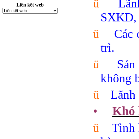
ü
Lãn
Liên kết web
SXKD, t
ü
Các 
trì.
ü
Sản
không b
ü
Lãnh 
•
Khó 
ü
Tình 