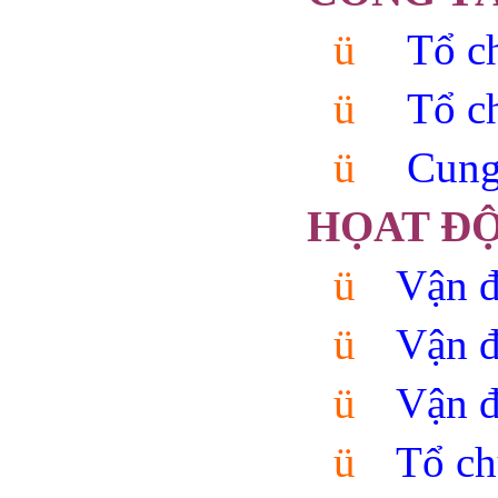
ü
Tổ c
ü
Tổ c
ü
Cun
HỌAT Đ
ü
Vận đ
ü
Vận đ
ü
Vận đ
ü
Tổ ch