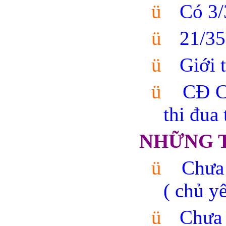
ü
Có 3
ü
21/35
ü
Giới 
ü
CĐ C
thi đua
NHỮNG T
ü
Chưa 
( chủ y
ü
Chưa 