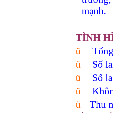
mạnh.
TÌNH H
ü
Tổng
ü
Số l
ü
Số l
ü
Không
ü
Thu 