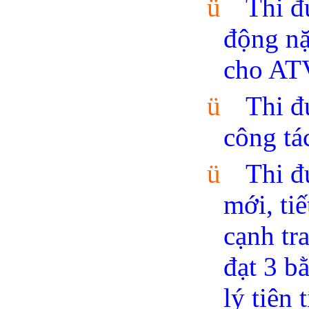
ü
Thi đ
động nặ
cho AT
ü
Thi đ
công tá
ü
Thi đ
mới, ti
cạnh tra
đạt 3 b
lý tiên t