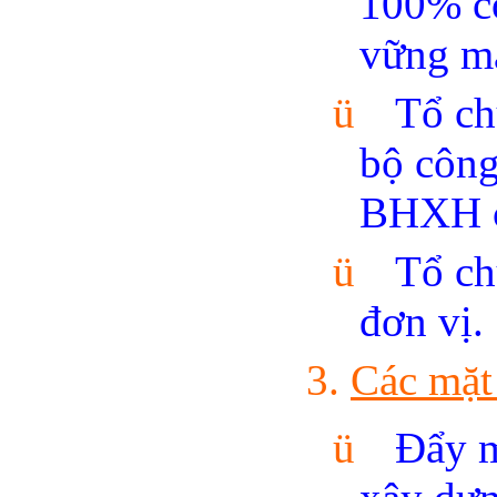
100% c
vững m
ü
Tổ ch
bộ công
BHXH c
ü
Tổ ch
đơn vị.
Các mặt 
ü
Đẩy m