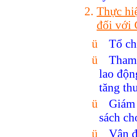
Thực hiệ
đối với
ü
Tổ ch
ü
Tham 
lao độn
tăng th
ü
Giám 
sách ch
ü
Vận 