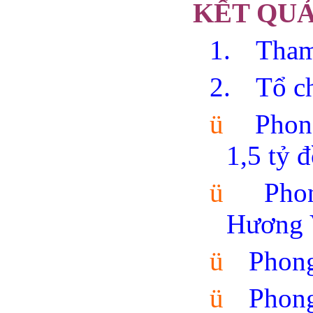
KẾT QU
1.
Tham
2.
Tổ ch
ü
Phong
1,5 tỷ 
ü
Phon
Hương 
ü
Phong
ü
Phon