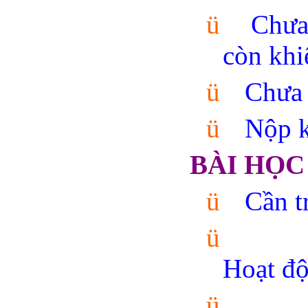
ü
Chưa
còn khi
ü
Chưa 
ü
Nộp k
BÀI HỌC
ü
Cần t
ü
Hoạt độ
ü