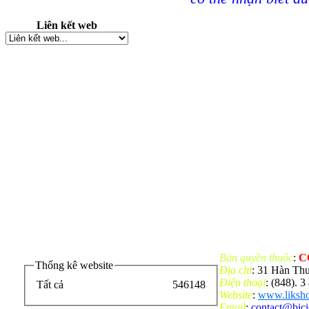
Liên kết web
Bản quyền thuộc
:
C
Thống kê website
Địa chỉ
: 31 Hàn Th
Điện thoại
: (848). 
Tất cả
546148
Website
:
www.liksho
Email
:
contact@bic