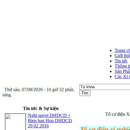
Trang c
Giới thi
Tin tức
Thông t
Sản Ph
Các Xí 
Thứ sáu, 07/08/2026 - 10 giờ 32 phút,
sáng.
Tin tức & Sự kiện
Tổ cơ điện X
Nghi quyet DHDCD +
Bien ban Hop DHDCD
29 02 2016
Tổ cơ điện xí nghi