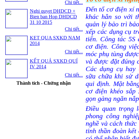
Chi tiết...
Đến tổ cơ điện xí 
Nghi quyet DHDCD +
khác hẳn so với t
Bien ban Hop DHDCD
31 10 2015
quản lý bảo trì bả
Chi tiết...
xếp các dụng cụ tr
KET QUA SXKD NAM
tiến. Công tác 5S 
2014
cơ điện. Công việ
Chi tiết...
móc phụ tùng được 
và được đặt đúng c
KẾT QUẢ SXKD QUÍ
IV 2014
Các dụng cụ hay d
Chi tiết...
sữa chữa khi sử d
qui định. Mặt bằn
Thành tích - Chứng nhận
cơ điện khéo sắp 
gọn gàng ngăn nắp 
Điều quan trọng l
phong công nghiệp
nghề và cách thức 
tinh thần đoàn kết 
có thể nhận biết đ