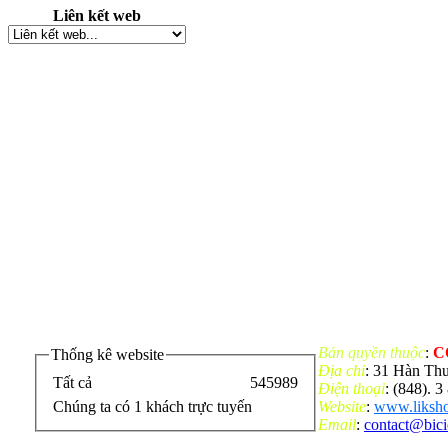
Liên kết web
Bản quyền thuộc
:
C
Thống kê website
Địa chỉ
: 31 Hàn Th
Tất cả
545989
Điện thoại
: (848). 
Chúng ta có 1 khách trực tuyến
Website
:
www.liksho
Email
:
contact@bic