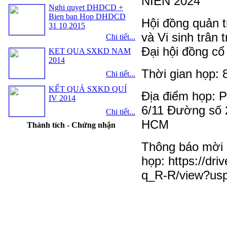
NIÊN 2024
Nghi quyet DHDCD +
Bien ban Hop DHDCD
Hội đồng quản t
31 10 2015
và Vi sinh trân
Chi tiết...
Đại hội đồng cổ
KET QUA SXKD NAM
2014
Thời gian họp: 
Chi tiết...
KẾT QUẢ SXKD QUÍ
Địa điểm họp: P
IV 2014
6/11 Đường số 2
Chi tiết...
HCM
Thành tích - Chứng nhận
Thông báo mời
họp: https://d
q_R-R/view?usp