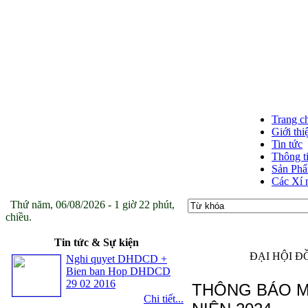
Trang c
Giới thi
Tin tức
Thông t
Sản Ph
Các Xí 
Thứ năm, 06/08/2026 - 1 giờ 22 phút,
chiều.
Tin tức & Sự kiện
ĐẠI HỘI Đ
Nghi quyet DHDCD +
Bien ban Hop DHDCD
29 02 2016
THÔNG BÁO M
Chi tiết...