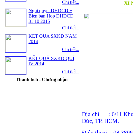
Chi tiết...
XÍ 
Nghi quyet DHDCD +
Bien ban Hop DHDCD
31 10 2015
Chi tiết...
KET QUA SXKD NAM
2014
Chi tiết...
KẾT QUẢ SXKD QUÍ
IV 2014
Chi tiết...
Thành tích - Chứng nhận
Địa chỉ : 6/11 Khu
Đức, TP. HCM.
Điện thoại : 08 389