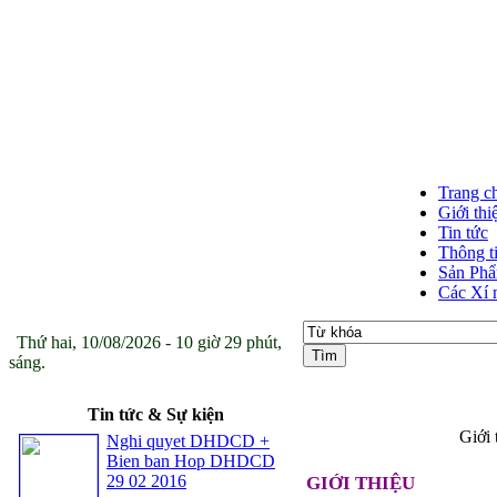
Trang c
Giới thi
Tin tức
Thông t
Sản Ph
Các Xí 
Thứ hai, 10/08/2026 - 10 giờ 29 phút,
sáng.
Tin tức & Sự kiện
Giới
Nghi quyet DHDCD +
Bien ban Hop DHDCD
29 02 2016
GIỚI THIỆU