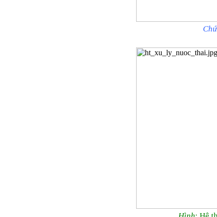
Chứ
Hình
: Hệ t