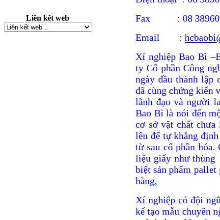
Fax : 08 389601
Liên kết web
Email :
hcbaobi
Xí nghiệp Bao Bì –B
ty Cổ phần Công ngh
ngày đầu thành lập 
đã cùng chứng kiến v
lãnh đạo và người l
Bao Bì là nói đến mộ
cơ sở vật chất chưa
lên để tự khẳng định 
từ sau cổ phần hóa.
liệu giấy như thùng 
biệt sản phẩm pallet
hàng,
Xí nghiệp có đội ngũ
kế tạo mẫu chuyên ng