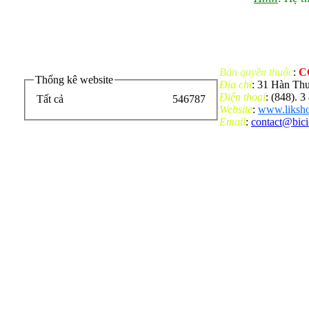
Bản quyền thuộc
:
C
Thống kê website
Địa chỉ
: 31 Hàn Th
Điện thoại
: (848). 
Tất cả
546787
Website
:
www.liksho
Email
:
contact@bic