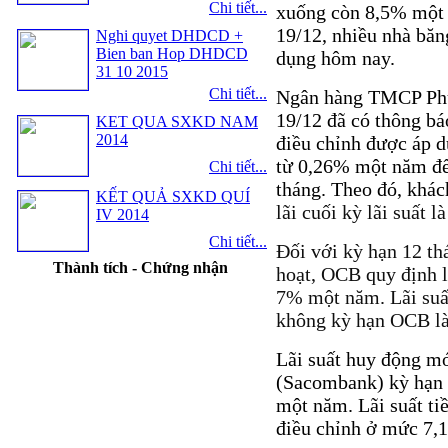
Chi tiết...
xuống còn 8,5% một
19/12, nhiều nhà băng
Nghi quyet DHDCD +
Bien ban Hop DHDCD
dụng hôm nay.
31 10 2015
Chi tiết...
Ngân hàng TMCP Phư
19/12 đã có thông bá
KET QUA SXKD NAM
2014
điều chỉnh được áp 
từ 0,26% một năm đế
Chi tiết...
tháng. Theo đó, khác
KẾT QUẢ SXKD QUÍ
lãi cuối kỳ lãi suất 
IV 2014
Chi tiết...
Đối với kỳ hạn 12 th
Thành tích - Chứng nhận
hoạt, OCB quy định 
7% một năm. L
ãi su
không kỳ hạn OCB l
Lãi suất huy động m
(Sacombank) kỳ hạn 
một năm. Lãi suất ti
điều chỉnh ở mức 7