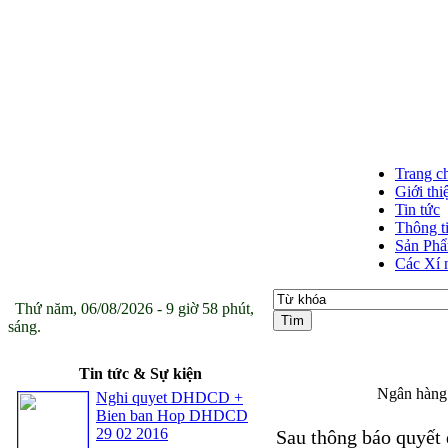
Trang c
Giới thi
Tin tức
Thông t
Sản Ph
Các Xí 
Thứ năm, 06/08/2026 - 9 giờ 58 phút,
sáng.
Tin tức & Sự kiện
Ngân hàng 
Nghi quyet DHDCD +
Bien ban Hop DHDCD
29 02 2016
Sau thông báo quyết 