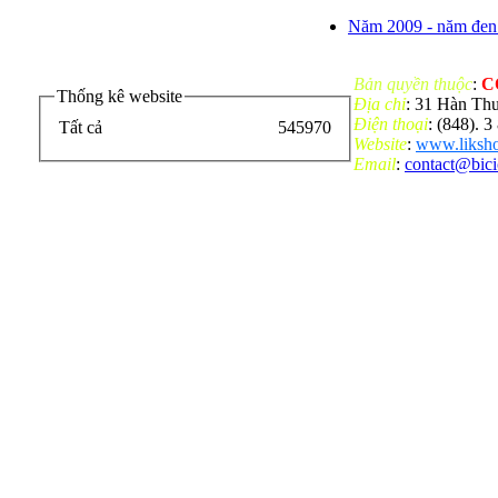
Năm 2009 - năm đen 
Bản quyền thuộc
:
C
Thống kê website
Địa chỉ
: 31 Hàn Th
Điện thoại
: (848). 
Tất cả
545970
Website
:
www.liksho
Email
:
contact@bic