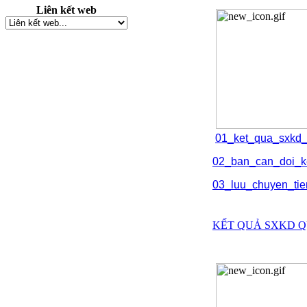
Liên kết web
01_ket_qua_sxkd
02_ban_can_doi_k
03_luu_chuyen_ti
KẾT QUẢ SXKD QU