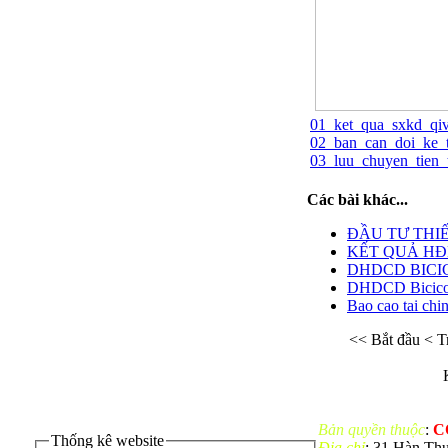
01_ket_qua_sxkd_qi
02_ban_can_doi_ke_
03_luu_chuyen_tien_
Các bài khác...
ĐẦU TƯ THIẾ
KẾT QUẢ HĐK
DHDCD BICICO
DHDCD Bicico
Bao cao tai ch
<< Bắt đầu
< T
Bản quyền thuộc
:
C
Thống kê website
Địa chỉ
: 31 Hàn Th