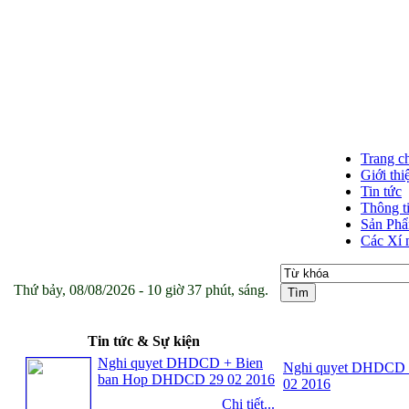
Trang c
Giới thi
Tin tức
Thông t
Sản Ph
Các Xí 
Thứ bảy, 08/08/2026 - 10 giờ 37 phút, sáng.
Tin tức & Sự kiện
Nghi quyet DHDCD + Bien
Nghi quyet DHDCD 
ban Hop DHDCD 29 02 2016
02 2016
Chi tiết...