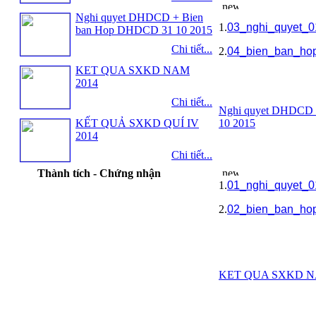
Nghi quyet DHDCD + Bien
1.
03_nghi_quyet_
ban Hop DHDCD 31 10 2015
Chi tiết...
2.
04_bien_ban_ho
KET QUA SXKD NAM
2014
Chi tiết...
Nghi quyet DHDCD 
KẾT QUẢ SXKD QUÍ IV
10 2015
2014
Chi tiết...
Thành tích - Chứng nhận
1.
01_nghi_quyet_
2.
02_bien_ban_ho
KET QUA SXKD N