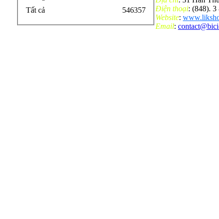
Điện thoại
: (848). 
Tất cả
546357
Website
:
www.liksho
Email
:
contact@bic