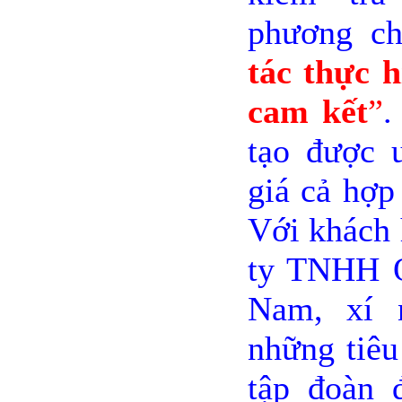
phương 
tác thực 
cam kết
”
.
tạo được u
giá cả hợp 
Với khách 
ty TNHH Q
Nam
, xí 
những tiêu
tập đoàn 