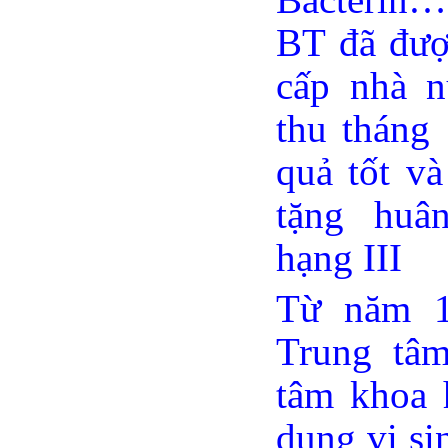
BT đã đượ
cấp nhà n
thu tháng
quả tốt v
tặng huâ
hạng III
Từ năm 1
Trung tâm
tâm khoa 
dụng vi si