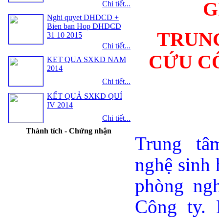
G
Chi tiết...
Nghi quyet DHDCD +
Bien ban Hop DHDCD
TRUN
31 10 2015
Chi tiết...
CỨU C
KET QUA SXKD NAM
2014
Chi tiết...
KẾT QUẢ SXKD QUÍ
IV 2014
Chi tiết...
Thành tích - Chứng nhận
Trung tâ
nghệ sinh 
phòng ngh
Công ty. 