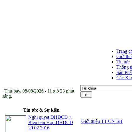
Trang c
Giới thi
Tin tức
Thông t
Sản Ph
Các Xí 
Thứ bảy, 08/08/2026 - 11 giờ 23 phút,
sáng.
Tin tức & Sự kiện
Nghi quyet DHDCD +
Giới thiệu TT CN-SH
Bien ban Hop DHDCD
29 02 2016