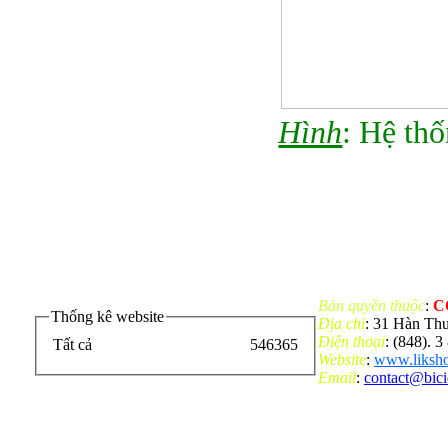
Hình
: Hệ th
Bản quyền thuộc
:
C
Thống kê website
Địa chỉ
: 31 Hàn Th
Điện thoại
: (848). 
Tất cả
546365
Website
:
www.liksho
Email
:
contact@bic