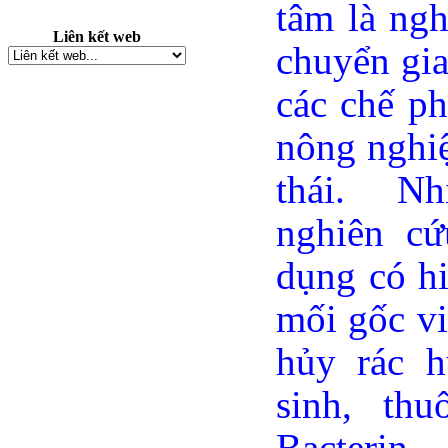
tâm là ng
Liên kết web
chuyển gia
các chế p
nông nghiệ
thái.
Nh
nghiên cứ
dụng có hi
mối gốc vi
hủy rác h
sinh, thu
Bacterin…