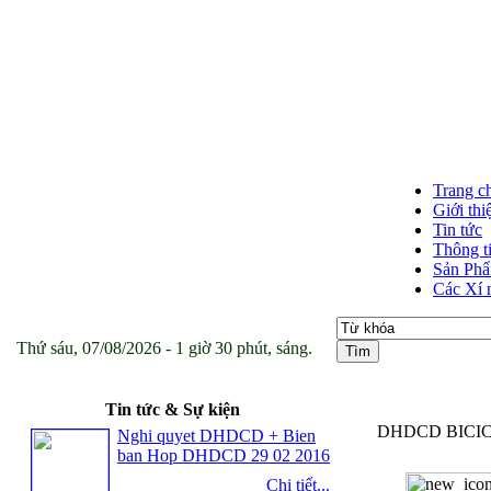
Trang c
Giới thi
Tin tức
Thông t
Sản Ph
Các Xí 
Thứ sáu, 07/08/2026 - 1 giờ 30 phút, sáng.
Tin tức & Sự kiện
DHDCD BICICO 
Nghi quyet DHDCD + Bien
ban Hop DHDCD 29 02 2016
Chi tiết...