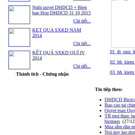
Nghi quyet DHDCD + Bien
ban Hop DHDCD 31 10 2015
Chi tiết...
KET QUA SXKD NAM
2014
Chi tiết...
01_tb_moi_h
KẾT QUẢ SXKD QUÍ IV
2014
02_bb_kiem_
Chi tiết...
03_bb_kiem_
Thành tích - Chứng nhận
Tin tiếp theo:
DHDCD Bicico
Bao cao tai ch
Quyet toan Qu
TB moi thau: la
biomass
(27/12
Mua sắm dàn má
Noi quy lao do