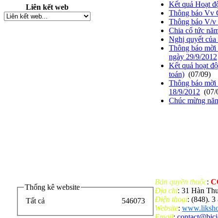
Kết quả Hoạt đ
Liên kết web
Thông báo Vv 
Thông báo V/v 
Chia cổ tức nă
Nghị quyết củ
Thông báo mời
ngày 29/9/2012
Kết quả hoạt đ
toán)
(07/09)
Thông báo mời
18/9/2012
(07/
Chúc mừng năm
Bản quyền thuộc
:
C
Thống kê website
Địa chỉ
: 31 Hàn Th
Điện thoại
: (848). 
Tất cả
546073
Website
:
www.liksho
Email
:
contact@bic