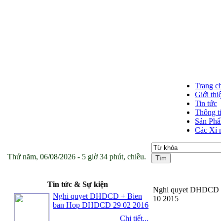
Trang c
Giới thi
Tin tức
Thông t
Sản Ph
Các Xí 
Thứ năm, 06/08/2026 - 5 giờ 34 phút, chiều.
Tin tức & Sự kiện
Nghi quyet DHDCD 
Nghi quyet DHDCD + Bien
10 2015
ban Hop DHDCD 29 02 2016
Chi tiết...