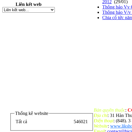
2012
(29/01)
Liên kết web
Thông báo Vv 
Thông báo V/v 
Chia cổ tức nă
Bản quyền thuộc
:
C
Thống kê website
Địa chỉ
: 31 Hàn Th
Điện thoại
: (848). 
Tất cả
546021
Website
:
www.liksho
Email
:
contact@bic