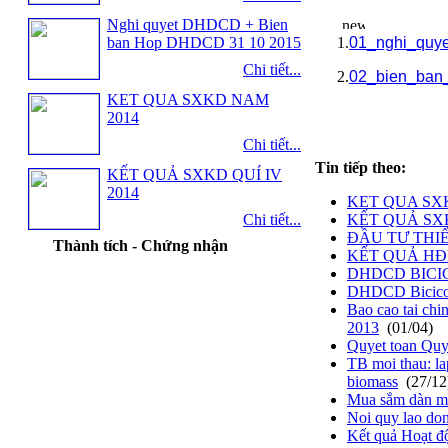
Nghi quyet DHDCD + Bien
ban Hop DHDCD 31 10 2015
1.
01_nghi_quy
Chi tiết...
2.
02_bien_ban
KET QUA SXKD NAM
2014
Chi tiết...
Tin tiếp theo:
KẾT QUẢ SXKD QUÍ IV
2014
KET QUA SX
Chi tiết...
KẾT QUẢ SXK
ĐẦU TƯ THIẾ
Thành tích - Chứng nhận
KẾT QUẢ HĐK
DHDCD BICICO
DHDCD Bicico
Bao cao tai chi
2013
(01/04)
Quyet toan Qu
TB moi thau: la
biomass
(27/12
Mua sắm dàn má
Noi quy lao do
Kết quả Hoạt đ