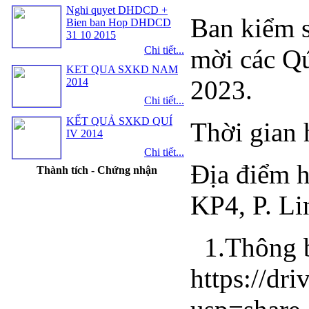
Nghi quyet DHDCD +
Ban kiểm s
Bien ban Hop DHDCD
31 10 2015
Chi tiết...
mời các Q
KET QUA SXKD NAM
2023.
2014
Chi tiết...
KẾT QUẢ SXKD QUÍ
Thời gian 
IV 2014
Chi tiết...
Địa điểm h
Thành tích - Chứng nhận
KP4, P. L
1.Thông b
https://d