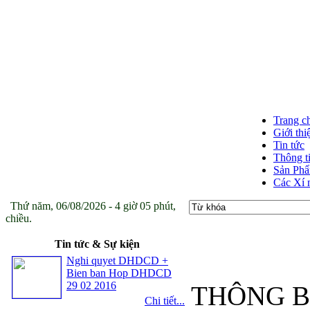
Trang c
Giới thi
Tin tức
Thông t
Sản Ph
Các Xí 
Thứ năm, 06/08/2026 - 4 giờ 05 phút,
chiều.
Tin tức & Sự kiện
Nghi quyet DHDCD +
Bien ban Hop DHDCD
29 02 2016
THÔNG B
Chi tiết...