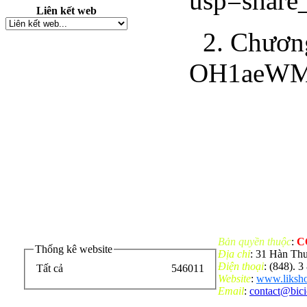
usp=share
Liên kết web
2. Chương
OH1aeWMv
Bản quyền thuộc
:
C
Thống kê website
Địa chỉ
: 31 Hàn Th
Điện thoại
: (848). 
Tất cả
546011
Website
:
www.liksho
Email
:
contact@bic