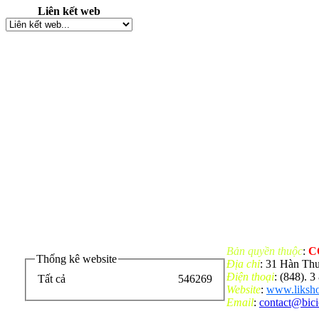
Liên kết web
Bản quyền thuộc
:
C
Thống kê website
Địa chỉ
: 31 Hàn Th
Điện thoại
: (848). 
Tất cả
546269
Website
:
www.liksho
Email
:
contact@bic