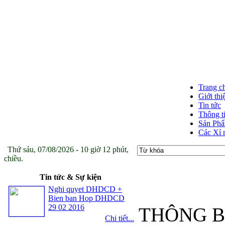
Trang c
Giới thi
Tin tức
Thông t
Sản Ph
Các Xí 
Thứ sáu, 07/08/2026 - 10 giờ 12 phút,
chiều.
Tin tức & Sự kiện
Nghi quyet DHDCD +
Bien ban Hop DHDCD
29 02 2016
THÔNG B
Chi tiết...