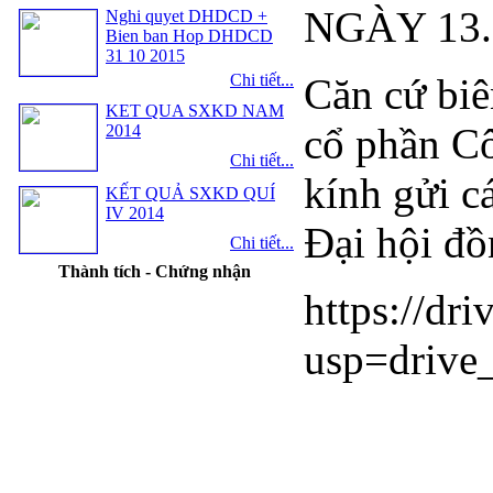
NGÀY 13.
Nghi quyet DHDCD +
Bien ban Hop DHDCD
31 10 2015
Chi tiết...
Căn cứ biê
KET QUA SXKD NAM
cổ phần Cô
2014
Chi tiết...
kính gửi c
KẾT QUẢ SXKD QUÍ
IV 2014
Đại hội đồ
Chi tiết...
Thành tích - Chứng nhận
https://d
usp=drive